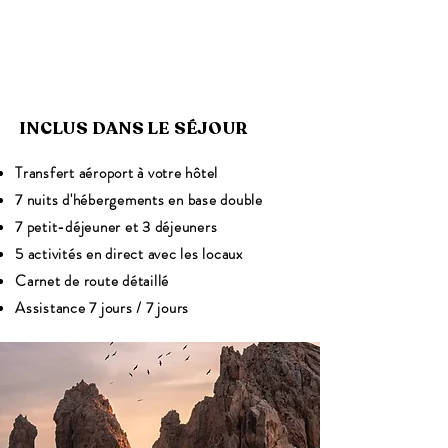
8 jours / 7 nuits
à partir de
1490€
INCLUS DANS LE SÉJOUR
TTC / pers.
Transfert aéroport à votre hôtel
7 nuits d'hébergements en base double
7 petit-déjeuner et 3 déjeuners
5 activités en direct avec les locaux
Carnet de route détaillé
Assistance 7 jours / 7 jours