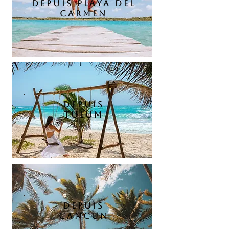
DEPUIS PLAYA DEL
CARMEN
DEPUIS
TUlum
DEPUIS
cancun