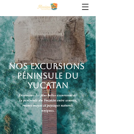
nos excursions
péninsule du
yucatan
Découvrez les plus belles excursions de
la péninsule du Yucatán entre cenotes,
ruines mayas et paysages naturels
uniques.