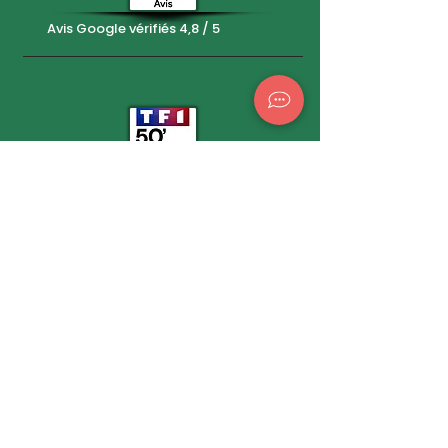
Avis Google vérifiés 4,8 / 5
Vue sur 50'Minutes Inside - TF1
Avant de m'écrire
Sous quel délai vais-je
recevoir une réponse ?
Sous 24 à 48h par e-mail, souvent plus