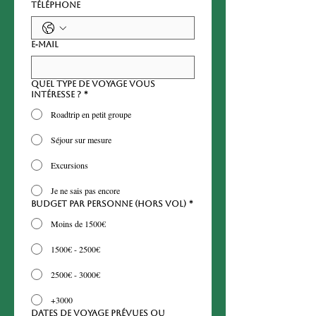
Téléphone
E‑mail
Quel type de voyage vous
intéresse ?
*
Roadtrip en petit groupe
Séjour sur mesure
Excursions
Je ne sais pas encore
Budget par personne (hors vol)
*
Moins de 1500€
1500€ - 2500€
2500€ - 3000€
+3000
Dates de voyage prévues ou