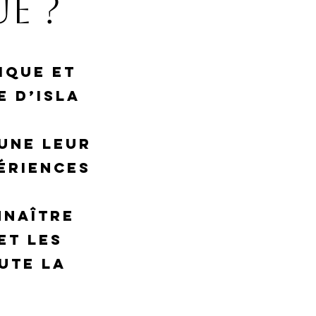
e ?
ique et
e d’Isla
une leur
ériences
nnaître
et les
ute la