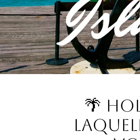
🌴 Ho
laquel