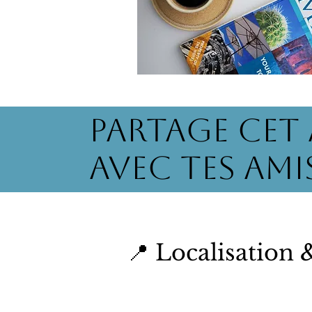
Partage cet 
avec tes amis
📍 Localisation 