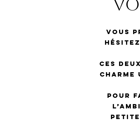
vo
Vous p
hésitez
Ces deu
charme 
Pour f
l’amb
petit