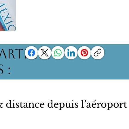
article
 :
& distance depuis l’aéropor