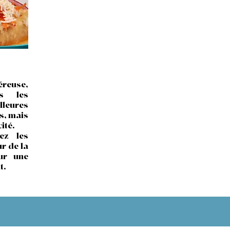
reuse,
ns les
lleures
s, mais
ité.
iez les
r de la
ur une
t.