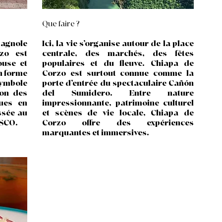
Que faire ?
pagnole
Ici, la vie s’organise autour de la place
zo est
centrale, des marchés, des fêtes
ouse et
populaires et du fleuve. Chiapa de
en forme
Corzo est surtout connue comme la
symbole
porte d’entrée du spectaculaire Cañón
ion des
del Sumidero. Entre nature
ues en
impressionnante, patrimoine culturel
assée au
et scènes de vie locale, Chiapa de
ESCO.
Corzo offre des expériences
marquantes et immersives.