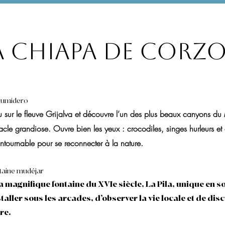
à Chiapa de Corzo
 Sumidero
ur le fleuve Grijalva et découvre l’un des plus beaux canyons du M
cle grandiose. Ouvre bien les yeux : crocodiles, singes hurleurs et
tournable pour se reconnecter à la nature.
ontaine mudéjar
a magnifique fontaine du XVIe siècle, La Pila, unique en 
taller sous les arcades, d’observer la vie locale et de dis
re.