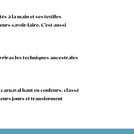
s à la main et ses textiles
eurs savoir-faire. C’est aussi
uvriras les techniques ancestrales
carnaval haut en couleurs, classé
ieurs jours et transforment