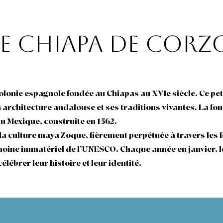
de Chiapa de Corz
lonie espagnole fondée au Chiapas au XVIe siècle. Ce peti
 architecture andalouse et ses traditions vivantes. La fon
u Mexique, construite en 1562.
 la culture maya Zoque, fièrement perpétuée à travers les 
moine immatériel de l’UNESCO. Chaque année en janvier, l
lébrer leur histoire et leur identité.