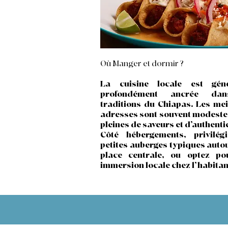
Où Manger et dormir ?
La cuisine locale est géné
profondément ancrée da
traditions du Chiapas. Les mei
adresses sont souvent modeste
pleines de saveurs et d’authentic
Côté hébergements, privilég
petites auberges typiques autou
place centrale, ou optez po
immersion locale chez l’habitan