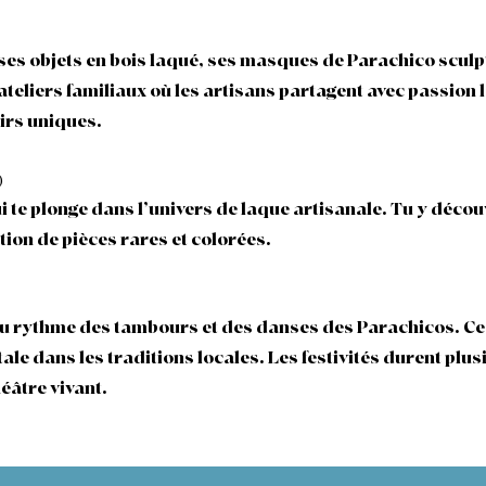
es objets en bois laqué, ses masques de Parachico sculpté
ateliers familiaux où les artisans partagent avec passion l
irs uniques.
)
i te plonge dans l’univers de laque artisanale. Tu y déco
tion de pièces rares et colorées.
au rythme des tambours et des danses des Parachicos. Ce 
le dans les traditions locales. Les festivités durent plus
éâtre vivant.​