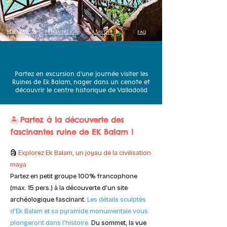
100€ / Enfant
réservation
présentation
A savoir
FAq
Partez en excursion d’une journée visiter les
Ruines de Ek Balam, nager dans un cenote et
découvrir le centre historique de Valladolid
🏝️
Partez à la découverte des
fascinantes ruine de EK Balam !
🗿
Explorez Ek Balam, un joyau de la civilisation
maya
Partez en petit groupe 100% francophone
(max. 15 pers.) à la découverte d’un site
archéologique fascinant.
Les détails sculptés
d’Ek Balam et sa pyramide monumentale vous
plongeront dans l’histoire.
Du sommet, la vue