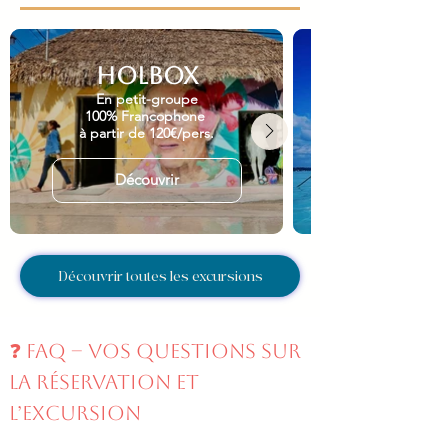
HOLBOX
En petit-groupe
100% Francophone
à partir de 120€/pers.
Découvrir
Découvrir toutes les excursions
❓ FAQ – Vos questions sur
la réservation et
l’excursion