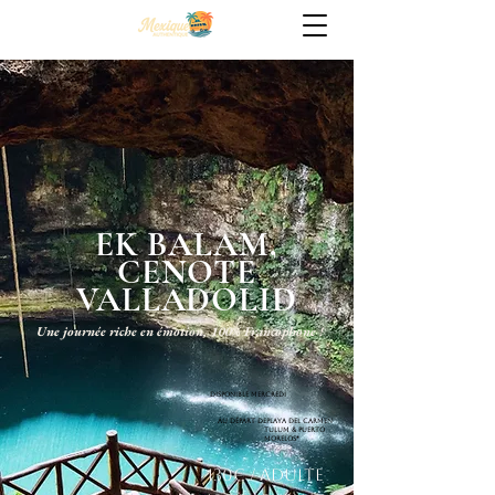
EK BALAM,
CENOTE
VALLADOLID
Une journée riche en émotion, 100% Francophone !
dISPONIBLE
mercredi
Au départ DE
PLAYA DEL CARMEN
TULUM & puerto
morelos*
130€ / Adulte