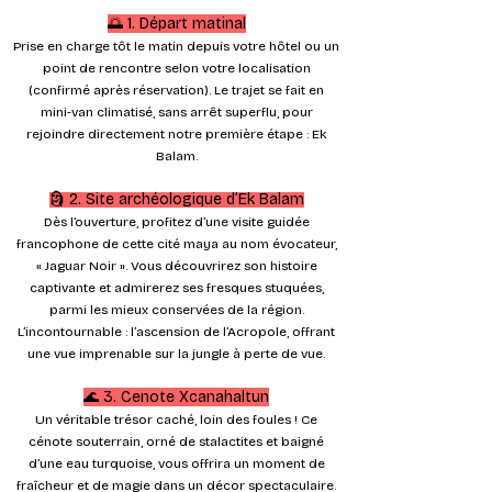
🌅 1. Départ matinal
Prise en charge tôt le matin depuis votre hôtel ou un
point de rencontre selon votre localisation
(confirmé après réservation). Le trajet se fait en
mini-van climatisé, sans arrêt superflu, pour
rejoindre directement notre première étape : Ek
Balam.
🗿 2. Site archéologique d’Ek Balam
Dès l’ouverture, profitez d’une visite guidée
francophone de cette cité maya au nom évocateur,
« Jaguar Noir ». Vous découvrirez son histoire
captivante et admirerez ses fresques stuquées,
parmi les mieux conservées de la région.
L’incontournable : l’ascension de l’Acropole, offrant
une vue imprenable sur la jungle à perte de vue.
🌊 3. Cenote Xcanahaltun
Un véritable trésor caché, loin des foules ! Ce
cénote souterrain, orné de stalactites et baigné
d’une eau turquoise, vous offrira un moment de
fraîcheur et de magie dans un décor spectaculaire.