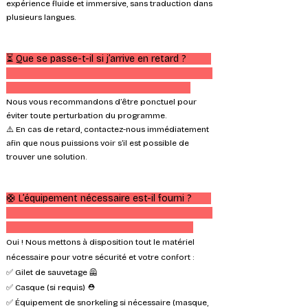
expérience fluide et immersive, sans traduction dans
plusieurs langues.​
⏳ Que se passe-t-il si j’arrive en retard ?
Nous vous recommandons d’être ponctuel pour
éviter toute perturbation du programme.
⚠️ En cas de retard, contactez-nous immédiatement
afin que nous puissions voir s’il est possible de
trouver une solution.
🛟 L’équipement nécessaire est-il fourni ?
Oui ! Nous mettons à disposition tout le matériel
nécessaire pour votre sécurité et votre confort :
✅ Gilet de sauvetage 🦺
✅ Casque (si requis) ⛑️
✅ Équipement de snorkeling si nécessaire (masque,