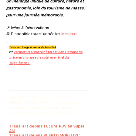
Un mélange unique de culture, nature et
gastronomie, loin du tourisme de masse,
pour une journée mémorable.
📍 Infos & Réservations
📆
Disponible toute l’année les
Mercredi
𝐏𝐫𝐢𝐬𝐞 𝐞𝐧 𝐜𝐡𝐚𝐫𝐠𝐞 𝐞𝐭 𝐳𝐨𝐧𝐞𝐬 𝐝𝐞 𝐭𝐫𝐚𝐧𝐬𝐟𝐞𝐫𝐭
👉
Vérifiez ici si votre hôtel est dans la zone de
prise en charge et le coût éventuel du
supplément.
Tarif EK BALAM
Adulte : 130€
(à régler sur place 115€)
Enfant - 11 ans : 100€
(à régler sur place 90€)
Le solde de l’excursion est à régler sur place,
UNIQUEMENT en espèces (euros ou pesos).
Transfert depuis TULUM RDV au
Super
Aki
Transfert depuis PUERTO MORELOS :