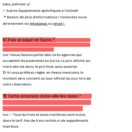
tuba, palmes) 🤿
✅ Autres équipements spécifiques à l’activité
📍 Besoin de plus d’informations ? Contactez-nous
directement via
WhatsApp
ou
email !
💶 Puis-je payer en Euros ?
Oui ! Nous faisons partie des rares agences qui
acceptent les paiements en Euros. Le prix affiché sur
notre site est donc le prix final, sans surprise.
💱 Si vous préférez régler en Pesos mexicains, le
montant sera converti au taux officiel du jour lors de
votre réservation.
🧾 Cette excursion inclut-elle les taxes ?
Oui ✅ Tous les frais et taxes maritimes sont inclus
dans le tarif. Pas de frais cachés ni de suppléments
imprévus.