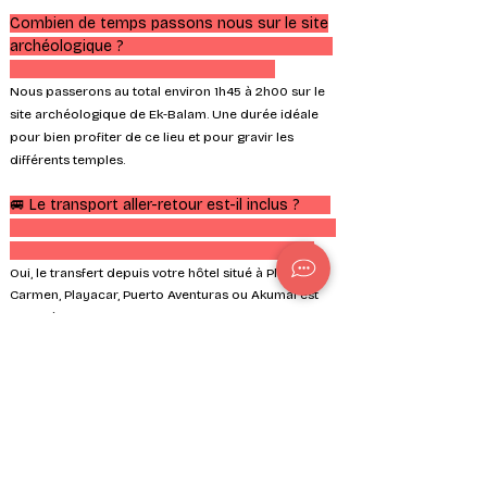
Combien de temps passons nous sur le site
archéologique ?
Nous passerons au total environ 1h45 à 2h00 sur le
site archéologique de Ek-Balam. Une durée idéale
pour bien profiter de ce lieu et pour gravir les
différents temples.
🚐 Le transport aller-retour est-il inclus ?
Oui, le transfert depuis votre hôtel situé à Playa del
Carmen, Playacar, Puerto Aventuras ou Akumal est
compris.
➡️ Un supplément s’applique pour certains secteurs :
+20 € depuis Puerto Morelos, +30 € depuis Tulum et
+40 € depuis Cancún (tarif par réservation, pas par
personne).
Si votre hôtel est trop éloigné, un point de rencontre
pratique vous sera proposé.
Vérifier ici la carte des
prise en charge ->