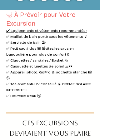
🤿 À Prévoir pour Votre
Excursion
✔️ Équipements et vêtements recommandés :
✅ Maillot de bain porté sous les vêtements 👙
✅ Serviette de bain 🏖️
✅ Petit sac à dos 🎒 (Évitez les sacs en
bandoulière pour plus de confort !)
✅ Claquettes / sandales / Basket 🩴
✅ Casquette et lunettes de soleil 🧢🕶️
✅ Appareil photo, GoPro & pochette étanche 📸
💦
✅ Tee-shirt anti-UV conseillé ☀️ CREME SOLAIRE
INTERDITE !!
✅ Bouteille d’eau 🚰
Ces excursions
devraient vous plaire