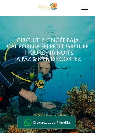
circuit plongée Baja
California en petit groupe
11 jours - 10 nuits
La Paz & mer de Cortez
⭐⭐⭐⭐⭐
4,8 / 5 · Plus de 104 avis vérifiés sur Google
Discutez avec Priscilla