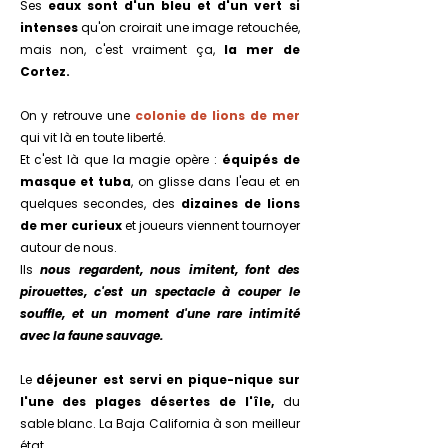
Ses
eaux sont d'un bleu et d'un vert si
intenses
qu'on croirait une image retouchée,
mais non, c'est vraiment ça,
la mer de
Cortez.
On y retrouve une
colonie de lions de mer
qui vit là en toute liberté.
Et c'est là que la magie opère :
équipés de
masque et tuba
, on glisse dans l'eau et en
quelques secondes, des
dizaines de lions
de mer curieux
et joueurs viennent tournoyer
autour de nous.
Ils
nous regardent, nous imitent, font des
pirouettes, c'est un spectacle à couper le
souffle, et un moment d'une rare intimité
avec la faune sauvage.
Le
déjeuner est servi en pique-nique sur
l'une des plages désertes de l'île,
du
sable blanc. La Baja California à son meilleur
état.