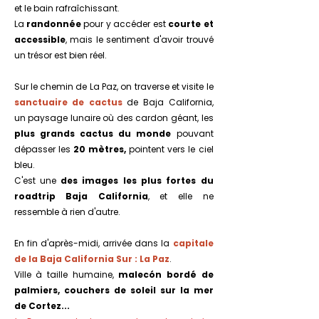
et le bain rafraîchissant.
La
randonnée
pour y accéder est
courte et
accessible
, mais le sentiment d'avoir trouvé
un trésor est bien réel.
Sur le chemin de La Paz, on traverse et visite le
sanctuaire de cactus
de Baja California,
un paysage lunaire où des cardon géant, les
plus grands cactus du monde
pouvant
dépasser les
20 mètres,
pointent vers le ciel
bleu.
C'est une
des images les plus fortes du
roadtrip Baja California
, et elle ne
ressemble à rien d'autre.
En fin d'après-midi, arrivée dans la
capitale
de la Baja California Sur : La Paz
.
Ville à taille humaine,
malecón bordé de
palmiers, couchers de soleil sur la mer
de Cortez...