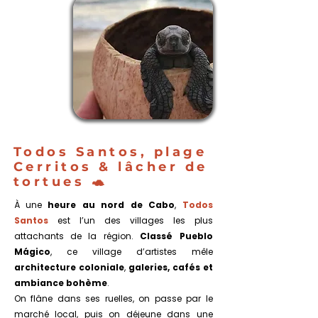
JOUR
3
LOS
CABOS
Todos Santos, plage
Cerritos & lâcher de
tortues 🐢
À une
heure au nord de Cabo
,
Todos
Santos
est l’un des villages les plus
attachants de la région.
Classé Pueblo
Mágico
, ce village d’artistes mêle
architecture coloniale
,
galeries, cafés et
ambiance bohème
.
On flâne dans ses ruelles, on passe par le
marché local, puis on déjeune dans une