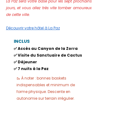
La Paz sera votre base pour les sept prochains
jours, et vous allez très vite tomber amoureux
de cette ville.
Découvrir votre hôtel à La Paz
INCLUS​
✅ Accès au Canyon de la Zorra
✅ Visite du Sanctuaire de Cactus
✅ Déjeuner
✅ 7 nuits à la Paz
🥾 À noter : bonnes baskets
indispensables et minimum de
forme physique. Descente en
autonomie sur terrain irrégulier.