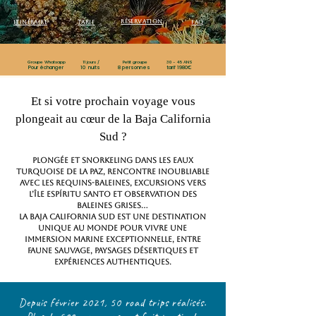
réservation
Itinéraire
Tarif
FAq
Groupe Whatsapp
11 jours /
Petit groupe
30 - 45 ANS
Pour échanger
10 nuits
8 personnes
tarif 1980€
Et si votre prochain voyage vous
plongeait au cœur de la Baja California
Sud ?
Plongée et snorkeling dans les eaux
turquoise de La Paz, rencontre inoubliable
avec les requins-baleines, excursions vers
l’île Espíritu Santo et observation des
baleines grises…
La Baja California Sud est une destination
unique au monde pour vivre une
immersion marine exceptionnelle, entre
faune sauvage, paysages désertiques et
expériences authentiques.
Depuis février 2021, 50 road trips réalisés.