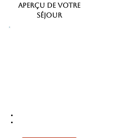
Aperçu de votre
séjour
Baja California SUD
11 jours / 10 nuits ● Petit groupe de 4
à 8 personnes
TARIF
DÉPART
À partir de
Aéroport de San
1980€
José Del Cabo
(SJD)
PROCHAINS DÉPARTS
du 8 janvier au 18 janvier 2027
du 5 février au 15 février 2027