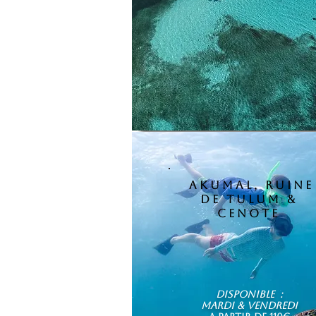
akumal, ruine
de tulum &
cenote
Disponible :
mardi & vendredi