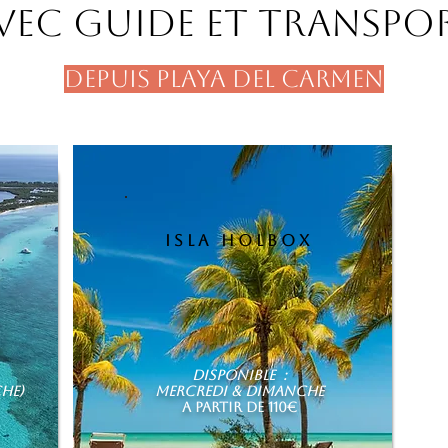
vec guide et transpo
DEPUIS PLAYA DEL CARMEN
isla holbox
Disponible :
he)
mercredi & dimanche
A PARTIR DE 110€