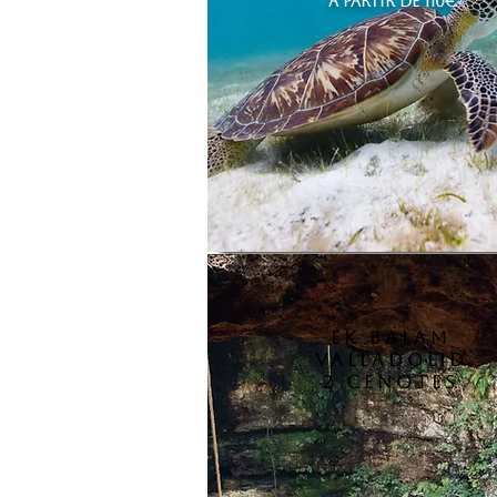
A PARTIR DE 110€
ek balam
valladolid
2 cenotes