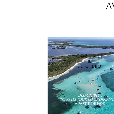
A
COZUMEL
&
EL CIELO
Disponible :
tous les jour (sauf dimanc
A PARTIR DE 140€