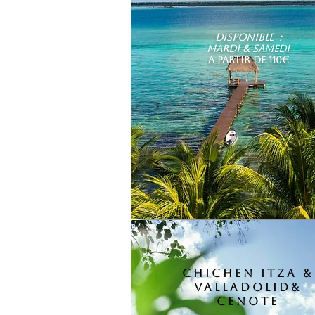
Disponible :
mardi & samedi
A PARTIR DE 110€
chichen itza &
valladolid&
cenote