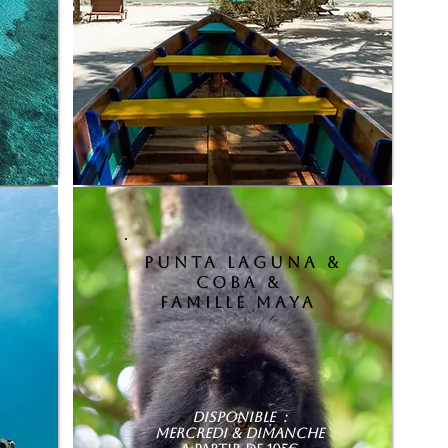
punta laguna
&
coba &
famille maya
Disponible :
mercredi & dimanche