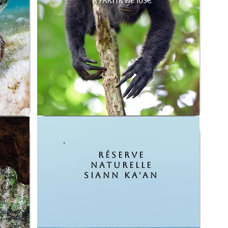
A PARTIR DE 105€
réserve
naturelle
siann ka'an