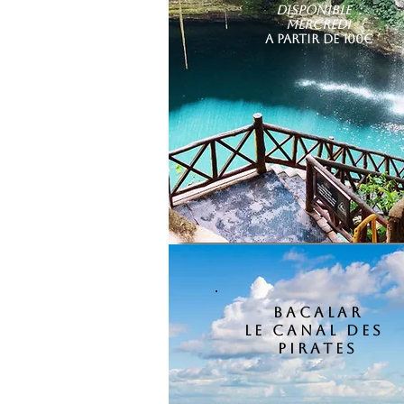
Disponible :
MERCREDI
A PARTIR DE 100€
bacalar
le canal des
pirates