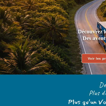
Découvrez l
Des avent
Voir les p
De
Plus d
Plus qu’un V