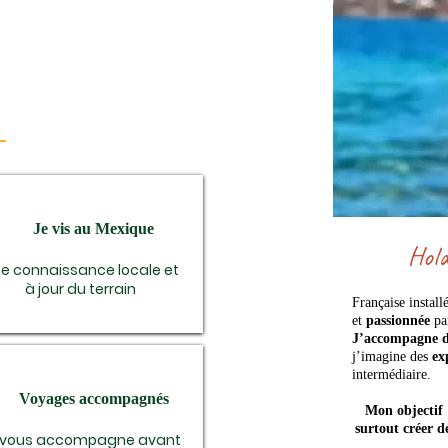
Je vis au Mexique
Hola
e connaissance locale et
à jour du terrain
Française instal
et
passionnée
par
J’accompagne de
j’imagine des
ex
intermédiaire.
Voyages accompagnés
Mon objectif 
surtout créer de
 vous accompagne avant