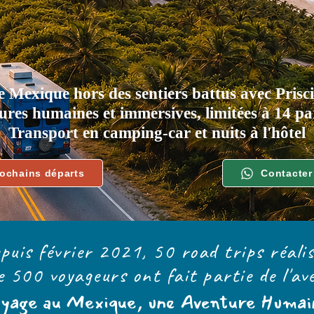
e Mexique hors des sentiers battus avec Prisc
ures humaines et immersives, limitées à 14 par
Transport en camping-car et nuits à l'hôtel
rochains départs
Contacter 
puis février 2021, 50 road trips réalis
e 500 voyageurs ont fait partie de l'av
oyage au Mexique, une Aventure Humain