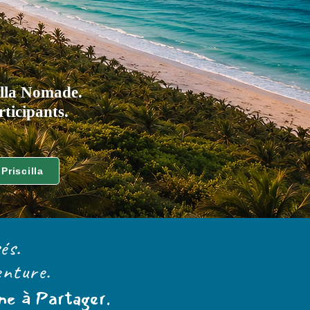
illa Nomade.
ticipants.
Priscilla
és.
enture.
e à Partager.