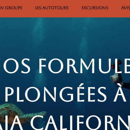
 EN GROUPE
LES AUTOTOURS
EXCURSIONS
AVI
os formul
plongées à
aja californ